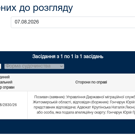
них до розгляду
Засідання з 1 по 1 із 1 засідань
диний
кальний
Сторони по справі
р справи
Позивач (заявник): Управління Державної міграційної служб
Житомирській області, відповідач (боржник): Гончарук Юрій
8/2830/26
представник відповідача: Адвокат Крупінська Наталія Леоні
або особа, яка подала апеляційну скаргу: Гончарук Юрій 