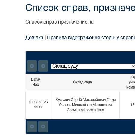
Список справ, призначе
Список справ призначених на
Довідка
|
Правила відображення сторін у справі
Є
Дата/
Склад суду
уні
Час
номе
Кузьмич Сергій Миколайович,Гінда
07.08.2026
Оксана Миколаївна,Матковська
15
11:00
Зоряна Мирославівна