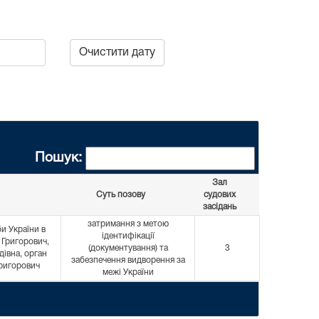
Очистити дату
Пошук:
Зал
Суть позову
судових
засідань
затримання з метою
и України в
ідентифікації
 Григорович,
(документування) та
3
дівна, орган
забезпечення видворення за
Григорович
межі України