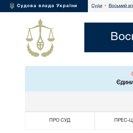
Восьмий ап
Судова влада України
Суди
•
Вос
Єдини
ПРО СУД
ПРЕС-Ц