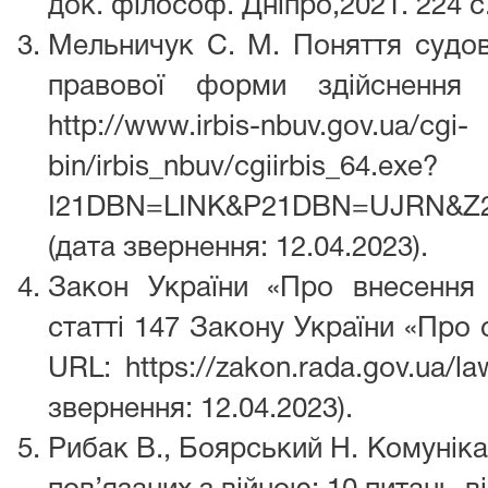
док. філософ. Дніпро,2021. 224 с
Мельничук С. М. Поняття судов
правової форми здійснення
http://www.irbis-nbuv.gov.ua/cgi-
bin/irbis_nbuv/cgiirbis_64.exe?
I21DBN=LINK&P21DBN=UJRN&Z2
(дата звернення: 12.04.2023).
Закон України «Про внесення
статті 147 Закону України «Про с
URL: https://zakon.rada.gov.ua/l
звернення: 12.04.2023).
Рибак В., Боярський Н. Комунік