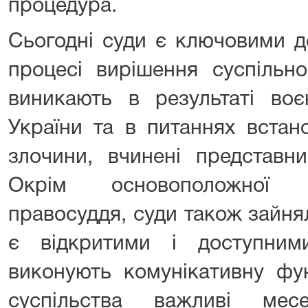
процедура.
Сьогодні суди є ключовими 
процесі вирішення суспільно
виникають в результаті воє
України та в питаннях встан
злочини, вчинені представни
Окрім основоположної ф
правосуддя, суди також зайня
є відкритими і доступним
виконують комунікативну фу
суспільства важливі мес