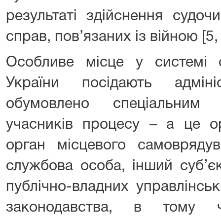
результаті здійснення судоч
справ, пов’язаних із війною [5, 
Особливе місце у системі о
України посідають адмін
обумовлено спеціальним 
учасників процесу – а це о
орган місцевого самоврядув
службова особа, інший суб’є
публічно-владних управлінськ
законодавства, в тому 