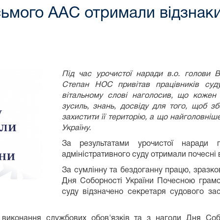
ьмого ААС отримали відзнаки
Під час урочистої наради в.о. голови В
Степан НОС привітав працівників суд
вітальному слові наголосив, що кожен
зусиль, знань, досвіду для того, щоб з
захистити її територію, а що найголовніше
Україну.
За результатами урочистої наради п
адміністративного суду отримали почесні 
За сумлінну та бездоганну працю, зразко
Дня Соборності України Почесною грамо
суду відзначено секретаря судового зас
 виконання службових обов'язків та з нагоди Дня Со