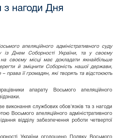
 з нагоди Дня
осьмого апеляційного адміністративного суду
у із Днем Соборності України, та у своєму
 на своєму місці має докладати якнайбільше
берегти й зміцнити Соборність нашої держави,
 – права її громадян, які творять та відстоюють
рацівники апарату Восьмого апеляційного
відзнаки.
ве виконання службових обов'язків та з нагоди
тою Восьмого апеляційного адміністративного
ідання відділу забезпечення роботи четвертої
борності України оголошено Подяку Восьмого