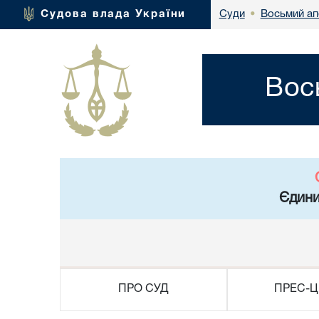
Восьмий ап
Судова влада України
Суди
•
Вос
Єдини
ПРО СУД
ПРЕС-Ц