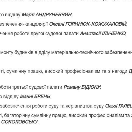
го відділу
Марті АНДРУНЕВЧИН
;
безпечення-канцелярії
Оксані ГОРИНЮК-КОЖУХАЛОВІЙ
;
ечення роботи другої судової палати
Анастасії ІЛЬЧЕНКО
;
емонту будинків відділу матеріально-технічного забезпече
сті, сумлінну працю, високий професіоналізм та з нагоди
оботи третьої судової палати
Роману БІДЮКУ
;
о відділу
Іванні БРЕНЬ
;
о забезпечення роботи суду та керівництва суду
Ользі ГАЛЕ
ті, багаторічну сумлінну працю, високий професіоналізм та
у СОКОЛОВСЬКУ
.