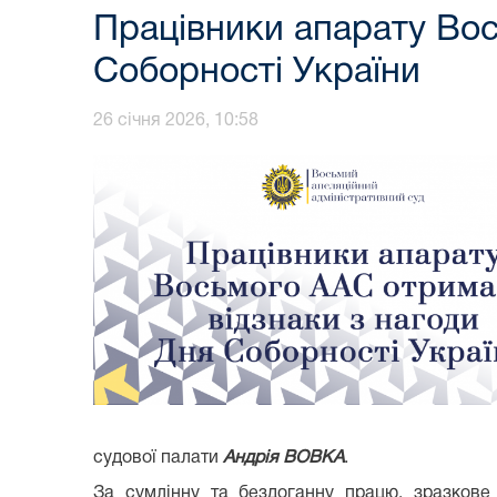
Працівники апарату Вос
Соборності України
26 січня 2026, 10:58
судової палати
Андрія ВОВКА
.
За сумлінну та бездоганну працю, зразкове