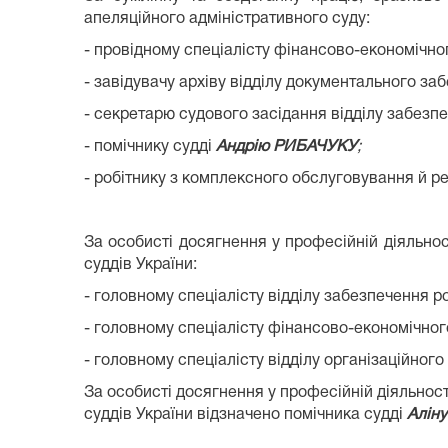
апеляційного адміністративного суду:
- провідному спеціалісту фінансово-економічно
- завідувачу архіву відділу документального за
- секретарю судового засідання відділу забезп
- помічнику судді
Андрію РИБАЧУКУ
;
- робітнику з комплексного обслуговування й р
За особисті досягнення у професійній діяльно
суддів України:
- головному спеціалісту відділу забезпечення р
- головному спеціалісту фінансово-економічног
- головному спеціалісту відділу організаційног
За особисті досягнення у професійній діяльнос
суддів України відзначено помічника судді
Алін